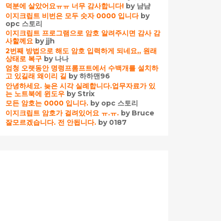
덕분에 살았어요ㅠㅠ 너무 감사합니다!
by 냠냠
이지크립트 비번은 모두 숫자 0000 입니다
by
opc 스토리
이지크립트 프로그램으로 암호 알려주시면 감사 감
사할께요
by jjh
2번째 방법으로 해도 암호 입력하게 되네요,, 원래
상태로 복구
by 나나
엄청 오랫동안 명령프롬프트에서 수백개를 설치하
고 있길래 왜이리 길
by 하하맨96
안녕하세요. 늦은 시각 실례합니다.업무자료가 있
는 노트북에 윈도우
by Strix
모든 암호는 0000 입니다.
by opc 스토리
이지크립트 암호가 걸려있어요 ㅠ.ㅠ.
by Bruce
잘모르겠습니다. 전 안됩니다.
by 0187