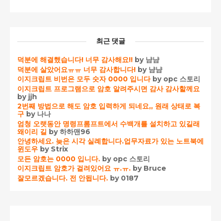
최근 댓글
덕분에 해결했습니다! 너무 감사해요!!
by 냠냠
덕분에 살았어요ㅠㅠ 너무 감사합니다!
by 냠냠
이지크립트 비번은 모두 숫자 0000 입니다
by opc 스토리
이지크립트 프로그램으로 암호 알려주시면 감사 감사할께요
by jjh
2번째 방법으로 해도 암호 입력하게 되네요,, 원래 상태로 복
구
by 나나
엄청 오랫동안 명령프롬프트에서 수백개를 설치하고 있길래
왜이리 길
by 하하맨96
안녕하세요. 늦은 시각 실례합니다.업무자료가 있는 노트북에
윈도우
by Strix
모든 암호는 0000 입니다.
by opc 스토리
이지크립트 암호가 걸려있어요 ㅠ.ㅠ.
by Bruce
잘모르겠습니다. 전 안됩니다.
by 0187