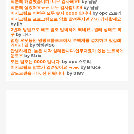
덕분에 해결했습니다! 너무 감사해요!!
by 냠냠
덕분에 살았어요ㅠㅠ 너무 감사합니다!
by 냠냠
이지크립트 비번은 모두 숫자 0000 입니다
by opc 스토리
이지크립트 프로그램으로 암호 알려주시면 감사 감사할께요
by jjh
2번째 방법으로 해도 암호 입력하게 되네요,, 원래 상태로 복
구
by 나나
엄청 오랫동안 명령프롬프트에서 수백개를 설치하고 있길래
왜이리 길
by 하하맨96
안녕하세요. 늦은 시각 실례합니다.업무자료가 있는 노트북에
윈도우
by Strix
모든 암호는 0000 입니다.
by opc 스토리
이지크립트 암호가 걸려있어요 ㅠ.ㅠ.
by Bruce
잘모르겠습니다. 전 안됩니다.
by 0187