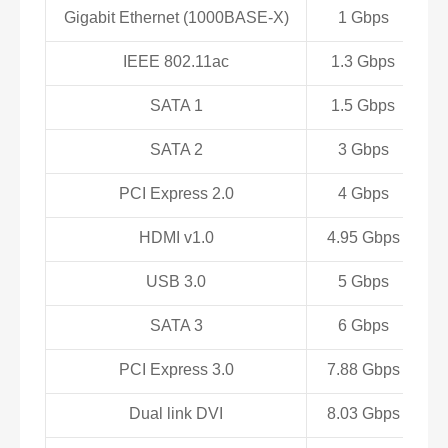
Gigabit Ethernet (1000BASE-X)
1 Gbps
IEEE 802.11ac
1.3 Gbps
SATA 1
1.5 Gbps
SATA 2
3 Gbps
PCI Express 2.0
4 Gbps
HDMI v1.0
4.95 Gbps
6
USB 3.0
5 Gbps
SATA 3
6 Gbps
PCI Express 3.0
7.88 Gbps
Dual link DVI
8.03 Gbps