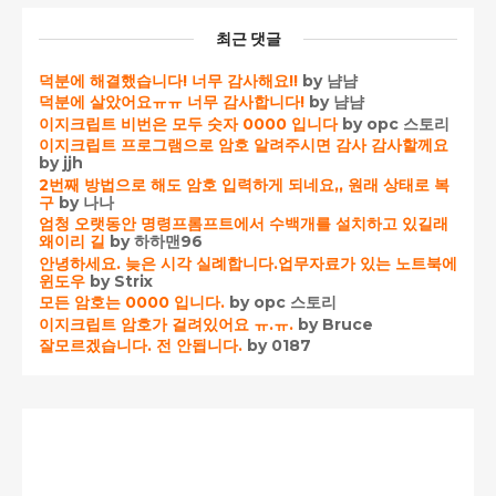
최근 댓글
덕분에 해결했습니다! 너무 감사해요!!
by 냠냠
덕분에 살았어요ㅠㅠ 너무 감사합니다!
by 냠냠
이지크립트 비번은 모두 숫자 0000 입니다
by opc 스토리
이지크립트 프로그램으로 암호 알려주시면 감사 감사할께요
by jjh
2번째 방법으로 해도 암호 입력하게 되네요,, 원래 상태로 복
구
by 나나
엄청 오랫동안 명령프롬프트에서 수백개를 설치하고 있길래
왜이리 길
by 하하맨96
안녕하세요. 늦은 시각 실례합니다.업무자료가 있는 노트북에
윈도우
by Strix
모든 암호는 0000 입니다.
by opc 스토리
이지크립트 암호가 걸려있어요 ㅠ.ㅠ.
by Bruce
잘모르겠습니다. 전 안됩니다.
by 0187