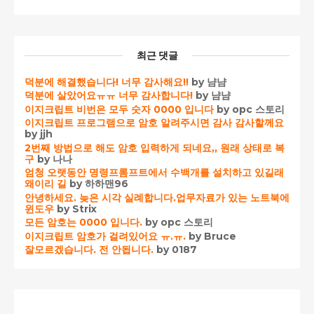
최근 댓글
덕분에 해결했습니다! 너무 감사해요!!
by 냠냠
덕분에 살았어요ㅠㅠ 너무 감사합니다!
by 냠냠
이지크립트 비번은 모두 숫자 0000 입니다
by opc 스토리
이지크립트 프로그램으로 암호 알려주시면 감사 감사할께요
by jjh
2번째 방법으로 해도 암호 입력하게 되네요,, 원래 상태로 복
구
by 나나
엄청 오랫동안 명령프롬프트에서 수백개를 설치하고 있길래
왜이리 길
by 하하맨96
안녕하세요. 늦은 시각 실례합니다.업무자료가 있는 노트북에
윈도우
by Strix
모든 암호는 0000 입니다.
by opc 스토리
이지크립트 암호가 걸려있어요 ㅠ.ㅠ.
by Bruce
잘모르겠습니다. 전 안됩니다.
by 0187