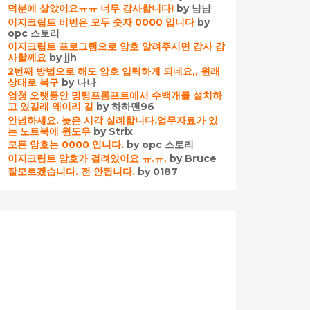
덕분에 살았어요ㅠㅠ 너무 감사합니다!
by 냠냠
이지크립트 비번은 모두 숫자 0000 입니다
by
opc 스토리
이지크립트 프로그램으로 암호 알려주시면 감사 감
사할께요
by jjh
2번째 방법으로 해도 암호 입력하게 되네요,, 원래
상태로 복구
by 나나
엄청 오랫동안 명령프롬프트에서 수백개를 설치하
고 있길래 왜이리 길
by 하하맨96
안녕하세요. 늦은 시각 실례합니다.업무자료가 있
는 노트북에 윈도우
by Strix
모든 암호는 0000 입니다.
by opc 스토리
이지크립트 암호가 걸려있어요 ㅠ.ㅠ.
by Bruce
잘모르겠습니다. 전 안됩니다.
by 0187