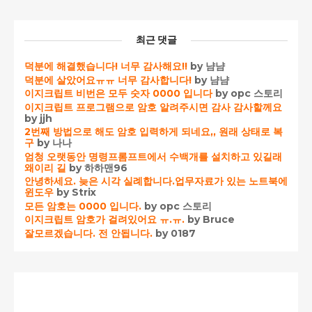
최근 댓글
덕분에 해결했습니다! 너무 감사해요!!
by 냠냠
덕분에 살았어요ㅠㅠ 너무 감사합니다!
by 냠냠
이지크립트 비번은 모두 숫자 0000 입니다
by opc 스토리
이지크립트 프로그램으로 암호 알려주시면 감사 감사할께요
by jjh
2번째 방법으로 해도 암호 입력하게 되네요,, 원래 상태로 복
구
by 나나
엄청 오랫동안 명령프롬프트에서 수백개를 설치하고 있길래
왜이리 길
by 하하맨96
안녕하세요. 늦은 시각 실례합니다.업무자료가 있는 노트북에
윈도우
by Strix
모든 암호는 0000 입니다.
by opc 스토리
이지크립트 암호가 걸려있어요 ㅠ.ㅠ.
by Bruce
잘모르겠습니다. 전 안됩니다.
by 0187