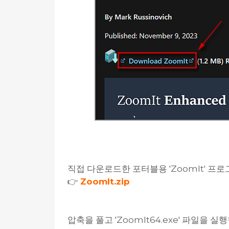
직접 다운로드한 포터블용 'ZoomIt' 프로
👉
ZoomIt.zip
압축을 풀고 'ZoomIt64.exe' 파일을 실