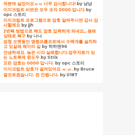
덕분에 살았어요ㅠㅠ 너무 감사합니다!
by 냠냠
이지크립트 비번은 모두 숫자 0000 입니다
by
opc 스토리
이지크립트 프로그램으로 암호 알려주시면 감사 감
사할께요
by jjh
2번째 방법으로 해도 암호 입력하게 되네요,, 원래
상태로 복구
by 나나
엄청 오랫동안 명령프롬프트에서 수백개를 설치하
고 있길래 왜이리 길
by 하하맨96
안녕하세요. 늦은 시각 실례합니다.업무자료가 있
는 노트북에 윈도우
by Strix
모든 암호는 0000 입니다.
by opc 스토리
이지크립트 암호가 걸려있어요 ㅠ.ㅠ.
by Bruce
잘모르겠습니다. 전 안됩니다.
by 0187