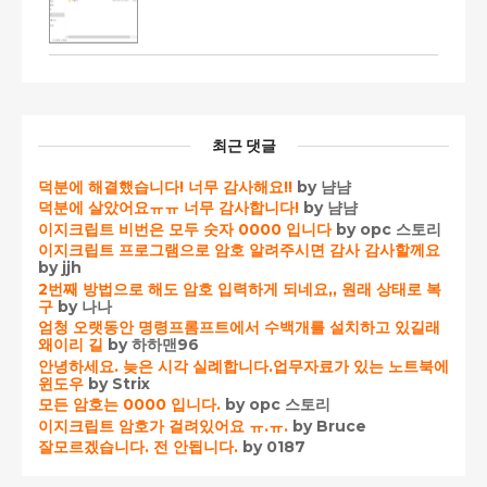
최근 댓글
덕분에 해결했습니다! 너무 감사해요!!
by 냠냠
덕분에 살았어요ㅠㅠ 너무 감사합니다!
by 냠냠
이지크립트 비번은 모두 숫자 0000 입니다
by opc 스토리
이지크립트 프로그램으로 암호 알려주시면 감사 감사할께요
by jjh
2번째 방법으로 해도 암호 입력하게 되네요,, 원래 상태로 복
구
by 나나
엄청 오랫동안 명령프롬프트에서 수백개를 설치하고 있길래
왜이리 길
by 하하맨96
안녕하세요. 늦은 시각 실례합니다.업무자료가 있는 노트북에
윈도우
by Strix
모든 암호는 0000 입니다.
by opc 스토리
이지크립트 암호가 걸려있어요 ㅠ.ㅠ.
by Bruce
잘모르겠습니다. 전 안됩니다.
by 0187