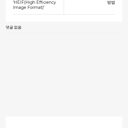
'HEIF(High Efficiency
방법
Image Format)'
댓글 없음: