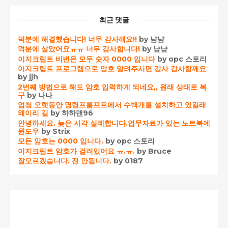
최근 댓글
덕분에 해결했습니다! 너무 감사해요!!
by 냠냠
덕분에 살았어요ㅠㅠ 너무 감사합니다!
by 냠냠
이지크립트 비번은 모두 숫자 0000 입니다
by opc 스토리
이지크립트 프로그램으로 암호 알려주시면 감사 감사할께요
by jjh
2번째 방법으로 해도 암호 입력하게 되네요,, 원래 상태로 복
구
by 나나
엄청 오랫동안 명령프롬프트에서 수백개를 설치하고 있길래
왜이리 길
by 하하맨96
안녕하세요. 늦은 시각 실례합니다.업무자료가 있는 노트북에
윈도우
by Strix
모든 암호는 0000 입니다.
by opc 스토리
이지크립트 암호가 걸려있어요 ㅠ.ㅠ.
by Bruce
잘모르겠습니다. 전 안됩니다.
by 0187