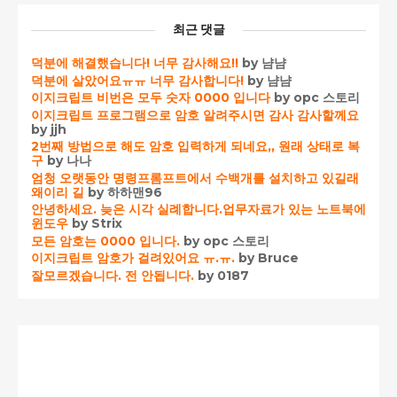
최근 댓글
덕분에 해결했습니다! 너무 감사해요!!
by 냠냠
덕분에 살았어요ㅠㅠ 너무 감사합니다!
by 냠냠
이지크립트 비번은 모두 숫자 0000 입니다
by opc 스토리
이지크립트 프로그램으로 암호 알려주시면 감사 감사할께요
by jjh
2번째 방법으로 해도 암호 입력하게 되네요,, 원래 상태로 복
구
by 나나
엄청 오랫동안 명령프롬프트에서 수백개를 설치하고 있길래
왜이리 길
by 하하맨96
안녕하세요. 늦은 시각 실례합니다.업무자료가 있는 노트북에
윈도우
by Strix
모든 암호는 0000 입니다.
by opc 스토리
이지크립트 암호가 걸려있어요 ㅠ.ㅠ.
by Bruce
잘모르겠습니다. 전 안됩니다.
by 0187