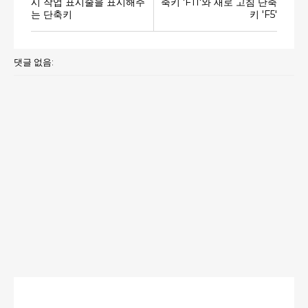
시 작업 표시줄을 표시해주
축키 'F11'와 새로 고침 단축
는 단축키
키 'F5'
댓글 없음: