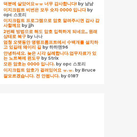
덕분에 살았어요ㅠㅠ 너무 감사합니다!
by 냠냠
이지크립트 비번은 모두 숫자 0000 입니다
by
opc 스토리
이지크립트 프로그램으로 암호 알려주시면 감사 감
사할께요
by jjh
2번째 방법으로 해도 암호 입력하게 되네요,, 원래
상태로 복구
by 나나
엄청 오랫동안 명령프롬프트에서 수백개를 설치하
고 있길래 왜이리 길
by 하하맨96
안녕하세요. 늦은 시각 실례합니다.업무자료가 있
는 노트북에 윈도우
by Strix
모든 암호는 0000 입니다.
by opc 스토리
이지크립트 암호가 걸려있어요 ㅠ.ㅠ.
by Bruce
잘모르겠습니다. 전 안됩니다.
by 0187