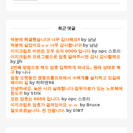
최근 댓글
덕분에 해결했습니다! 너무 감사해요!!
by 냠냠
덕분에 살았어요ㅠㅠ 너무 감사합니다!
by 냠냠
이지크립트 비번은 모두 숫자 0000 입니다
by opc 스토리
이지크립트 프로그램으로 암호 알려주시면 감사 감사할께요
by jjh
2번째 방법으로 해도 암호 입력하게 되네요,, 원래 상태로 복
구
by 나나
엄청 오랫동안 명령프롬프트에서 수백개를 설치하고 있길래
왜이리 길
by 하하맨96
안녕하세요. 늦은 시각 실례합니다.업무자료가 있는 노트북에
윈도우
by Strix
모든 암호는 0000 입니다.
by opc 스토리
이지크립트 암호가 걸려있어요 ㅠ.ㅠ.
by Bruce
잘모르겠습니다. 전 안됩니다.
by 0187