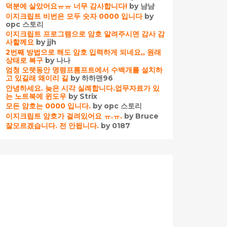
덕분에 살았어요ㅠㅠ 너무 감사합니다!
by 냠냠
이지크립트 비번은 모두 숫자 0000 입니다
by
opc 스토리
이지크립트 프로그램으로 암호 알려주시면 감사 감
사할께요
by jjh
2번째 방법으로 해도 암호 입력하게 되네요,, 원래
상태로 복구
by 나나
엄청 오랫동안 명령프롬프트에서 수백개를 설치하
고 있길래 왜이리 길
by 하하맨96
안녕하세요. 늦은 시각 실례합니다.업무자료가 있
는 노트북에 윈도우
by Strix
모든 암호는 0000 입니다.
by opc 스토리
이지크립트 암호가 걸려있어요 ㅠ.ㅠ.
by Bruce
잘모르겠습니다. 전 안됩니다.
by 0187