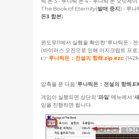
틱 돈 3 - 루나틱 돈 4 - 루나틱 돈 오딧세
The Book of Eternity(
발매 중지
) - 루나
돈3 합본
)
윈도우11에서 실행을 확인한 '루나틱돈 - 
(바이러스 오진으로 인해 이지크립트 프로그
👉
루나틱돈：전설의 항해.zip.ezc
(142
압축을 푼 다음 '
루나틱돈：전설의 항해.EX
게임이 실행되면 상단의 '
파일
' 메뉴에서 '
새
임을 진행하면 됩니다.