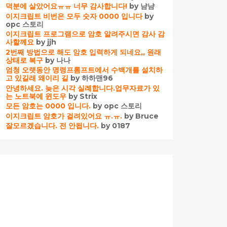
덕분에 살았어요ㅠㅠ 너무 감사합니다!
by 냠냠
이지크립트 비번은 모두 숫자 0000 입니다
by
opc 스토리
이지크립트 프로그램으로 암호 알려주시면 감사 감
사할께요
by jjh
2번째 방법으로 해도 암호 입력하게 되네요,, 원래
상태로 복구
by 나나
엄청 오랫동안 명령프롬프트에서 수백개를 설치하
고 있길래 왜이리 길
by 하하맨96
안녕하세요. 늦은 시각 실례합니다.업무자료가 있
는 노트북에 윈도우
by Strix
모든 암호는 0000 입니다.
by opc 스토리
이지크립트 암호가 걸려있어요 ㅠ.ㅠ.
by Bruce
잘모르겠습니다. 전 안됩니다.
by 0187