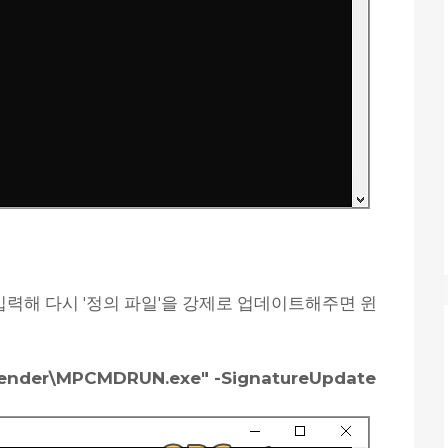
 입력해 다시 '정의 파일'을 강제로 업데이트해주면 윈
nder\MPCMDRUN.exe" -SignatureUpdate