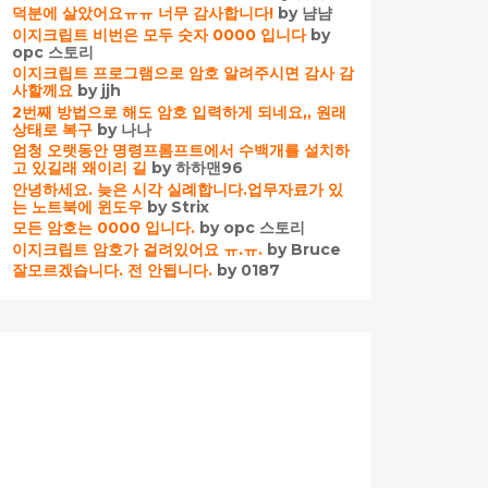
덕분에 살았어요ㅠㅠ 너무 감사합니다!
by 냠냠
이지크립트 비번은 모두 숫자 0000 입니다
by
opc 스토리
이지크립트 프로그램으로 암호 알려주시면 감사 감
사할께요
by jjh
2번째 방법으로 해도 암호 입력하게 되네요,, 원래
상태로 복구
by 나나
엄청 오랫동안 명령프롬프트에서 수백개를 설치하
고 있길래 왜이리 길
by 하하맨96
안녕하세요. 늦은 시각 실례합니다.업무자료가 있
는 노트북에 윈도우
by Strix
모든 암호는 0000 입니다.
by opc 스토리
이지크립트 암호가 걸려있어요 ㅠ.ㅠ.
by Bruce
잘모르겠습니다. 전 안됩니다.
by 0187